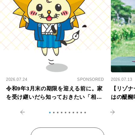
2026.07.24
SPONSORED
2026.07.13
令和9年3月末の期限を迎える前に。家
【リゾナ
を受け継いだら知っておきたい「相続
はの醍醐
登記の義務化」
アペロ