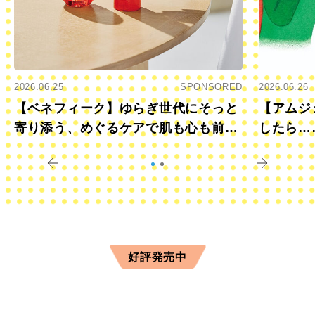
2026.06.25
SPONSORED
2026.06.26
【ベネフィーク】ゆらぎ世代にそっと
【アムジ
寄り添う、めぐるケアで肌も心も前向
したら…
きに
すか？
好評発売中