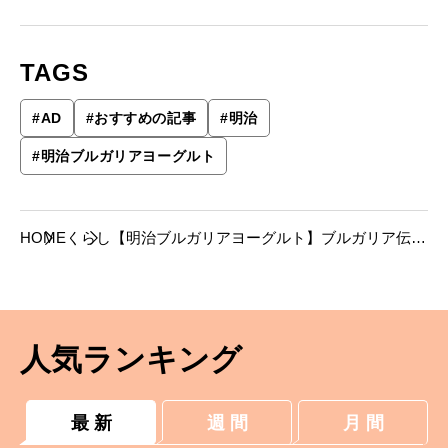
TAGS
#
AD
#
おすすめの記事
#
明治
#
明治ブルガリアヨーグルト
HOME
くらし
【明治ブルガリアヨーグルト】ブルガリア伝統
の技を手元に。食卓を彩る美しい器の物語
人気ランキング
最 新
週 間
月 間