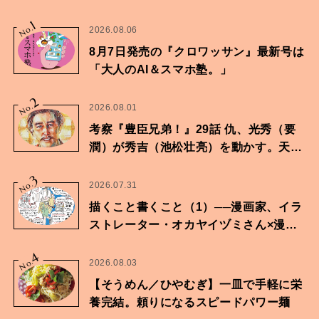
1
No.
2026.08.06
8月7日発売の『クロワッサン』最新号は
「大人のAI＆スマホ塾。」
2
No.
2026.08.01
考察『豊臣兄弟！』29話 仇、光秀（要
潤）が秀吉（池松壮亮）を動かす。天下
に向けた兄弟の分岐点。
3
No.
2026.07.31
描くこと書くこと（1）──漫画家、イラ
ストレーター・オカヤイヅミさん×漫画
家・鶴谷香央理さん
4
No.
2026.08.03
【そうめん／ひやむぎ】一皿で手軽に栄
養完結。頼りになるスピードパワー麺