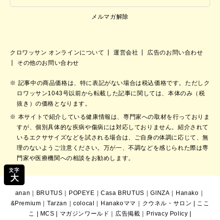
メルマガ解除
クロワッサン オンラインについて
運営会社
広告のお問い合わせ
その他のお問い合わせ
記事中の商品価格は、特に表記がない場合は税込価格です。ただしク
ロワッサン1043号以前から転載した記事に関しては、本体のみ（税
抜き）の価格となります。
本サイトで紹介している健康情報は、専門家への取材を行っておりま
すが、個別具体的な疾病や傷病には対応しておりません。紹介されて
いるエクササイズなどを試される場合は、ご自身の体調に応じて、無
理のないようご注意ください。万が一、不調などを感じられた際は専
門家や医療機関への相談をお勧めします。
文字
大
anan
｜
BRUTUS
｜
POPEYE
｜
Casa BRUTUS
｜
GINZA
｜
Hanako
｜
&Premium
｜
Tarzan
｜
colocal
｜
Hanakoママ
｜
クウネル・サロン
|
ここ
こ
|
MCS
|
マガジンワールド
｜
広告掲載
｜
Privacy Policy
|