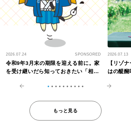
2026.07.24
SPONSORED
2026.07.13
令和9年3月末の期限を迎える前に。家
【リゾナ
を受け継いだら知っておきたい「相続
はの醍醐
登記の義務化」
アペロ
もっと見る