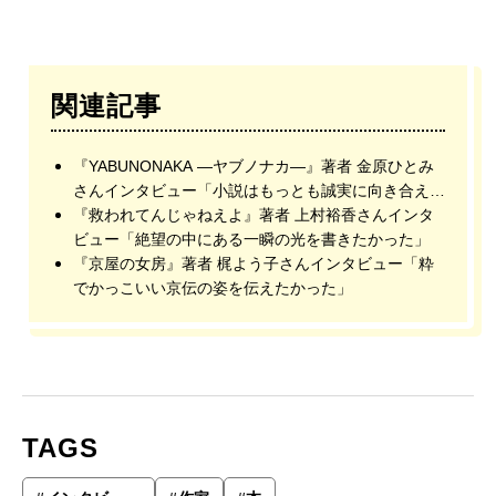
関連記事
『YABUNONAKA —ヤブノナカ—』著者 金原ひとみ
さんインタビュー「小説はもっとも誠実に向き合える
世界」
『救われてんじゃねえよ』著者 上村裕香さんインタ
ビュー「絶望の中にある一瞬の光を書きたかった」
『京屋の女房』著者 梶よう子さんインタビュー「粋
でかっこいい京伝の姿を伝えたかった」
TAGS