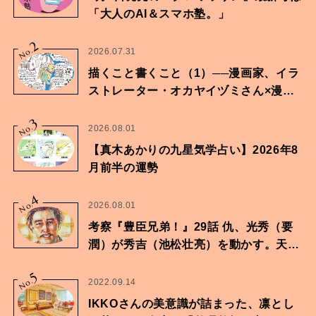
「大人のAI＆スマホ塾。」
2
No.
2026.07.31
描くこと書くこと（1）──漫画家、イラ
ストレーター・オカヤイヅミさん×漫画
家・鶴谷香央理さん
3
No.
2026.08.01
【真木あかりの九星気学占い】2026年8
月前半の運勢
4
No.
2026.08.01
考察『豊臣兄弟！』29話 仇、光秀（要
潤）が秀吉（池松壮亮）を動かす。天下
に向けた兄弟の分岐点。
5
No.
2022.09.14
IKKOさんの美意識が詰まった、凛とし