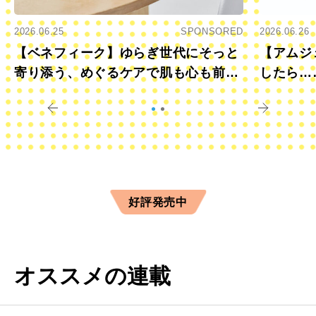
2026.06.25
SPONSORED
2026.06.26
【ベネフィーク】ゆらぎ世代にそっと
【アムジ
寄り添う、めぐるケアで肌も心も前向
したら…
きに
すか？
好評発売中
オススメの連載