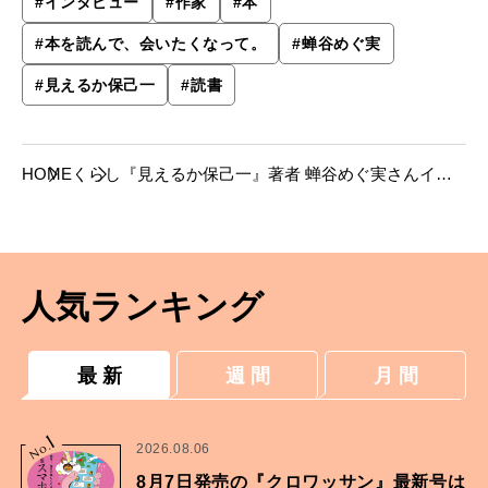
#
インタビュー
#
作家
#
本
#
本を読んで、会いたくなって。
#
蝉谷めぐ実
#
見えるか保己一
#
読書
HOME
くらし
『見えるか保己一』著者 蝉谷めぐ実さんイン
タビュー ──「史実の裏側にあるものを描きた
かった」
人気ランキング
最 新
週 間
月 間
1
No.
2026.08.06
8月7日発売の『クロワッサン』最新号は