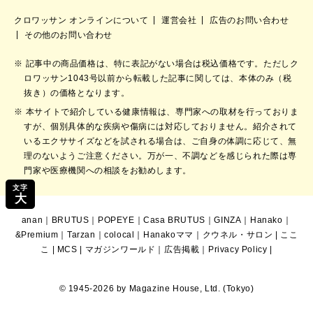
クロワッサン オンラインについて
運営会社
広告のお問い合わせ
その他のお問い合わせ
記事中の商品価格は、特に表記がない場合は税込価格です。ただしク
ロワッサン1043号以前から転載した記事に関しては、本体のみ（税
抜き）の価格となります。
本サイトで紹介している健康情報は、専門家への取材を行っておりま
すが、個別具体的な疾病や傷病には対応しておりません。紹介されて
いるエクササイズなどを試される場合は、ご自身の体調に応じて、無
理のないようご注意ください。万が一、不調などを感じられた際は専
門家や医療機関への相談をお勧めします。
文字
大
anan
｜
BRUTUS
｜
POPEYE
｜
Casa BRUTUS
｜
GINZA
｜
Hanako
｜
&Premium
｜
Tarzan
｜
colocal
｜
Hanakoママ
｜
クウネル・サロン
|
ここ
こ
|
MCS
|
マガジンワールド
｜
広告掲載
｜
Privacy Policy
|
© 1945-2026 by Magazine House, Ltd. (Tokyo)