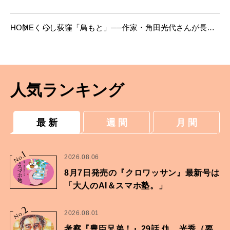
HOME
くらし
荻窪「鳥もと」──作家・角田光代さんが長年
通う店。世代を超えてつなぐ味、変わらない雰
囲気に安らぐ名店
人気ランキング
最 新
週 間
月 間
1
No.
2026.08.06
8月7日発売の『クロワッサン』最新号は
「大人のAI＆スマホ塾。」
2
No.
2026.08.01
考察『豊臣兄弟！』29話 仇、光秀（要