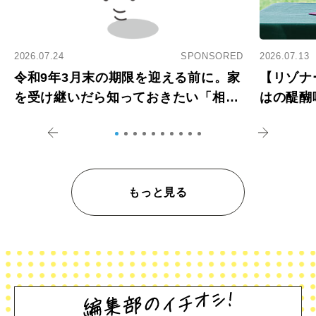
2026.07.24
SPONSORED
2026.07.13
令和9年3月末の期限を迎える前に。家
【リゾナ
を受け継いだら知っておきたい「相続
はの醍醐
登記の義務化」
アペロ
もっと見る