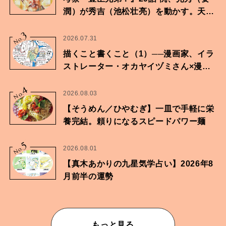
潤）が秀吉（池松壮亮）を動かす。天下
に向けた兄弟の分岐点。
3
No.
2026.07.31
描くこと書くこと（1）──漫画家、イラ
ストレーター・オカヤイヅミさん×漫画
家・鶴谷香央理さん
4
No.
2026.08.03
【そうめん／ひやむぎ】一皿で手軽に栄
養完結。頼りになるスピードパワー麺
5
No.
2026.08.01
【真木あかりの九星気学占い】2026年8
月前半の運勢
もっと見る