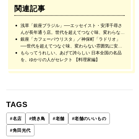
関連記事
浅草「銀座ブラジル」──エッセイスト・安澤千尋さ
んが長年通う店。世代を超えてつなぐ味、変わらない
雰囲気に安らぐ名店
銀座「カフェーパウリスタ」／神保町「ラドリオ」
──世代を超えてつなぐ味、変わらない雰囲気に安ら
ぐ老舗喫茶店
もらってうれしい、あげて誇らしい 日本全国の名品
を、ゆかりの人がセレクト 【料理家編】
TAGS
#
名店
#
焼き鳥
#
老舗
#
老舗のいいもの
#
角田光代