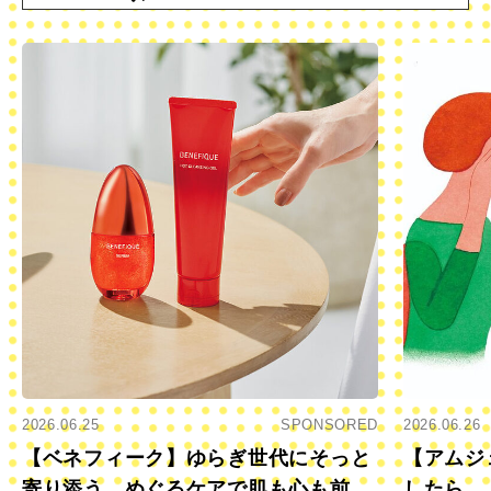
2026.06.25
SPONSORED
2026.06.26
【ベネフィーク】ゆらぎ世代にそっと
【アムジ
寄り添う、めぐるケアで肌も心も前向
したら…