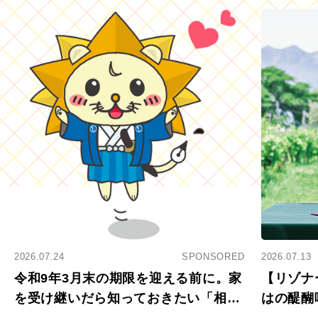
2026.07.24
SPONSORED
2026.07.13
令和9年3月末の期限を迎える前に。家
【リゾナ
を受け継いだら知っておきたい「相続
はの醍醐
登記の義務化」
アペロ