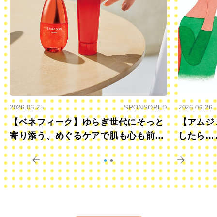
2026.06.25
SPONSORED
2026.06.26
【ベネフィーク】ゆらぎ世代にそっと
【アムジ
寄り添う、めぐるケアで肌も心も前向
したら…
きに
すか？