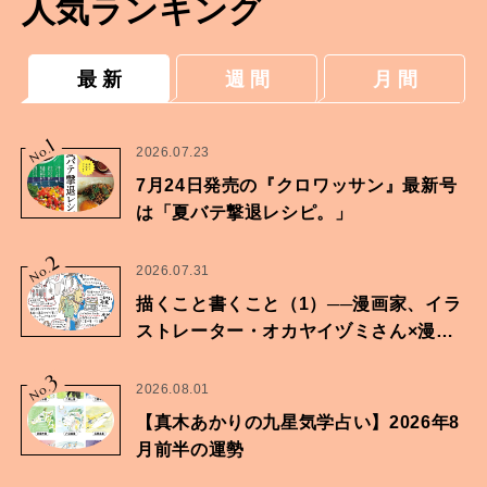
人気ランキング
最 新
週 間
月 間
1
No.
2026.07.23
7月24日発売の『クロワッサン』最新号
は「夏バテ撃退レシピ。」
2
No.
2026.07.31
描くこと書くこと（1）──漫画家、イラ
ストレーター・オカヤイヅミさん×漫画
家・鶴谷香央理さん
3
No.
2026.08.01
【真木あかりの九星気学占い】2026年8
月前半の運勢