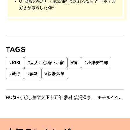
Q. 高齢の親と行く家族旅行で訪れるなら？──ホテル
好きが厳選した3軒
TAGS
#
KIKI
#
大人に心地いい宿
#
宿
#
小津安二郎
#
旅行
#
蓼科
#
親湯温泉
HOME
くらし
創業大正十五年 蓼科 親湯温泉──モデルKIKIさ
んがナビゲート「大人好みの山の自由時間を楽
しむホテル」