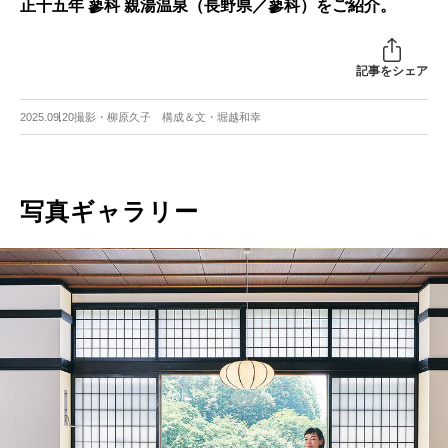
正十五年 蓼科 親湯温泉（長野県／蓼科）をご紹介。
記事をシェア
2025.09.20
撮影・柳原久子 構成＆文・堀越和幸
写真ギャラリー