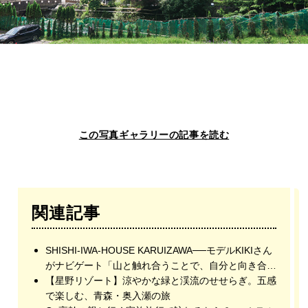
この写真ギャラリーの記事を読む
関連記事
SHISHI-IWA-HOUSE KARUIZAWA──モデルKIKIさん
がナビゲート「山と触れ合うことで、自分と向き合う
ホテル」
【星野リゾート】涼やかな緑と渓流のせせらぎ。五感
で楽しむ、青森・奥入瀬の旅