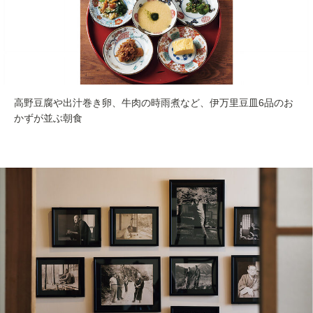
高野豆腐や出汁巻き卵、牛肉の時雨煮など、伊万里豆皿6品のお
かずが並ぶ朝食