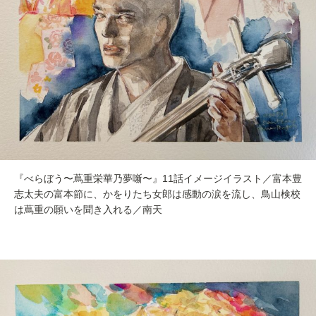
『べらぼう〜蔦重栄華乃夢噺〜』11話イメージイラスト／富本豊
志太夫の富本節に、かをりたち女郎は感動の涙を流し、鳥山検校
は蔦重の願いを聞き入れる／南天