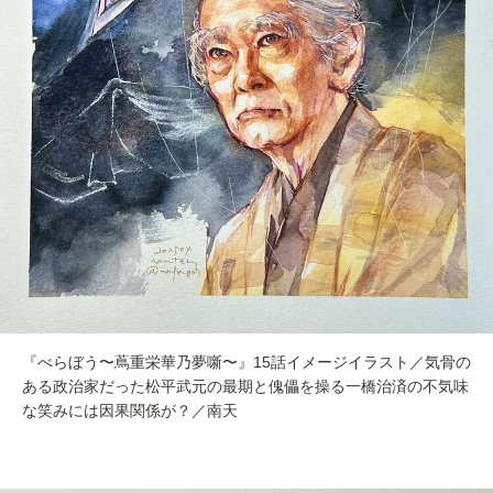
『べらぼう〜蔦重栄華乃夢噺〜』15話イメージイラスト／気骨の
ある政治家だった松平武元の最期と傀儡を操る一橋治済の不気味
な笑みには因果関係が？／南天