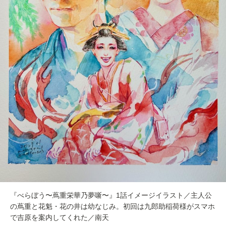
『べらぼう〜蔦重栄華乃夢噺〜』1話イメージイラスト／主人公
の蔦重と花魁・花の井は幼なじみ。初回は九郎助稲荷様がスマホ
で吉原を案内してくれた／南天