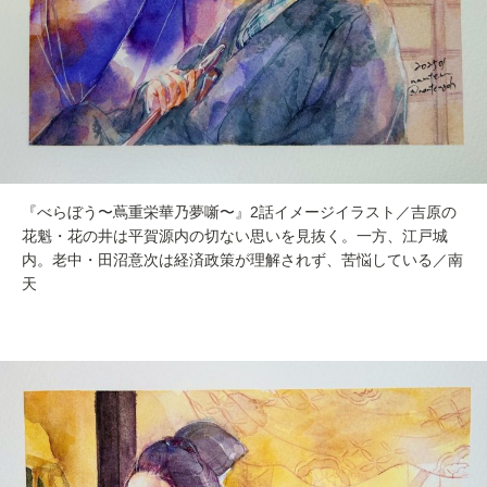
『べらぼう〜蔦重栄華乃夢噺〜』2話イメージイラスト／吉原の
花魁・花の井は平賀源内の切ない思いを見抜く。一方、江戸城
内。老中・田沼意次は経済政策が理解されず、苦悩している／南
天