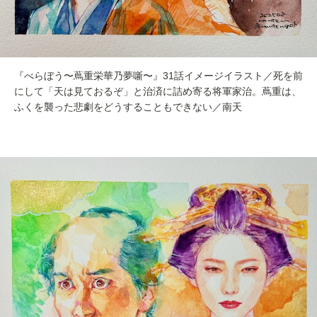
『べらぼう〜蔦重栄華乃夢噺〜』31話イメージイラスト／死を前
にして「天は見ておるぞ」と治済に詰め寄る将軍家治。蔦重は、
ふくを襲った悲劇をどうすることもできない／南天