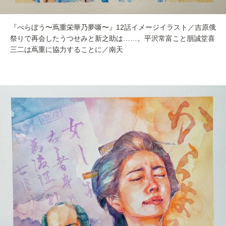
『べらぼう〜蔦重栄華乃夢噺〜』12話イメージイラスト／吉原俄
祭りで再会したうつせみと新之助は……。平沢常富こと朋誠堂喜
三二は蔦重に協力することに／南天