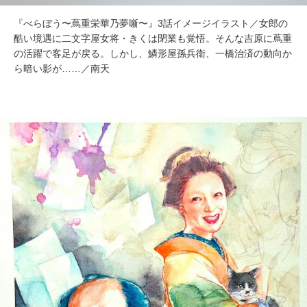
『べらぼう〜蔦重栄華乃夢噺〜』3話イメージイラスト／女郎の
酷い境遇に二文字屋女将・きくは閉業も覚悟。そんな吉原に蔦重
の活躍で客足が戻る。しかし、鱗形屋孫兵衛、一橋治済の動向か
ら暗い影が……／南天