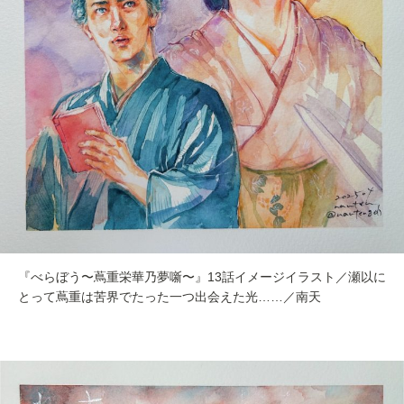
『べらぼう〜蔦重栄華乃夢噺〜』13話イメージイラスト／瀬以に
とって蔦重は苦界でたった一つ出会えた光……／南天