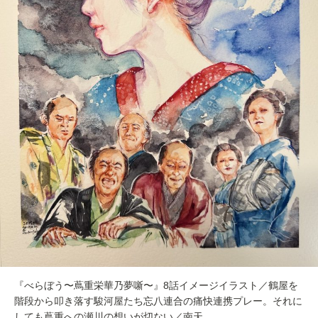
『べらぼう〜蔦重栄華乃夢噺〜』8話イメージイラスト／鶴屋を
階段から叩き落す駿河屋たち忘八連合の痛快連携プレー。それに
しても蔦重への瀬川の想いが切ない／南天