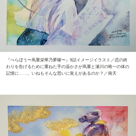
『べらぼう〜蔦重栄華乃夢噺〜』9話イメージイラスト／恋の終
わりを告げるために重ねた手の温かさが蔦重と瀬川の唯一の体の
記憶に……。いねもそんな思いに覚えがあるのか？／南天