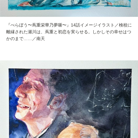
『べらぼう〜蔦重栄華乃夢噺〜』14話イメージイラスト／検校に
離縁された瀬川は、蔦重と初恋を実らせる。しかしその幸せはつ
かのまで……／南天