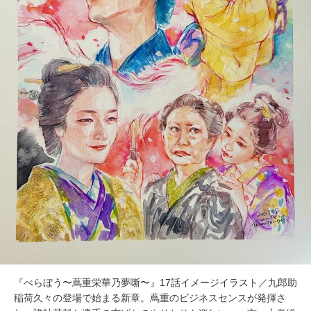
『べらぼう〜蔦重栄華乃夢噺〜』17話イメージイラスト／九郎助
稲荷久々の登場で始まる新章。蔦重のビジネスセンスが発揮さ