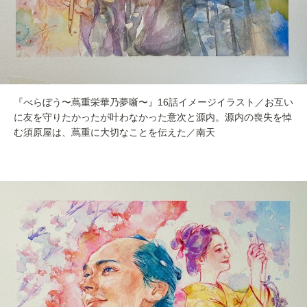
『べらぼう〜蔦重栄華乃夢噺〜』16話イメージイラスト／お互い
に友を守りたかったが叶わなかった意次と源内。源内の喪失を悼
む須原屋は、蔦重に大切なことを伝えた／南天