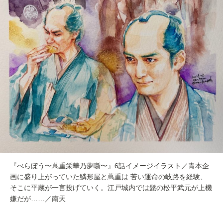
『べらぼう〜蔦重栄華乃夢噺〜』6話イメージイラスト／青本企
画に盛り上がっていた鱗形屋と蔦重は 苦い運命の岐路を経験、
そこに平蔵が一言投げていく。江戸城内では髭の松平武元が上機
嫌だが……／南天