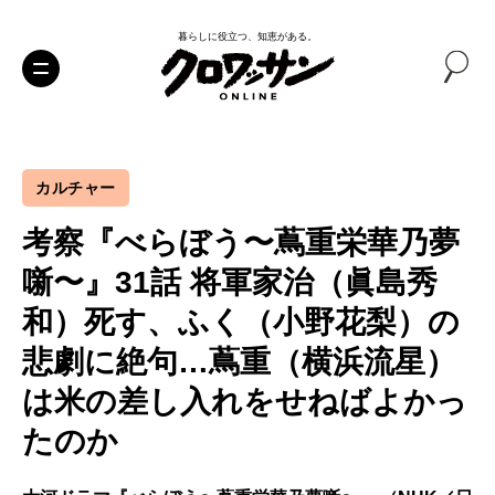
暮らしに役立つ、知恵がある。
カルチャー
考察『べらぼう〜蔦重栄華乃夢
噺〜』31話 将軍家治（眞島秀
和）死す、ふく（小野花梨）の
悲劇に絶句…蔦重（横浜流星）
は米の差し入れをせねばよかっ
たのか