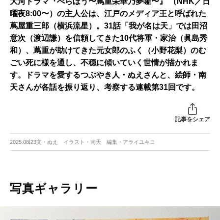
大河ドラマ『べらぼう〜蔦重栄華乃夢噺〜』 （NHK／日
曜夜8:00〜）の主人公は、江戸のメディア王と呼ばれた
蔦屋重三郎（横浜流星）。31話「我が名は天」では田沼
意次（渡辺謙）を信頼してきた10代将軍・家治（眞島秀
和）、蔦重が助けてきた元女郎のふく（小野花梨）のむ
ごい死に様を通し、不穏に傾いていく世情が描かれま
す。ドラマを愛するつぶやき人・ぬえさんと、絵師・南
天さんが各話を振り返り、考察する連載第31回です。
記事をシェア
2025.08.23
文・ぬえ イラスト・南天 編集・アライユキコ
写真ギャラリー