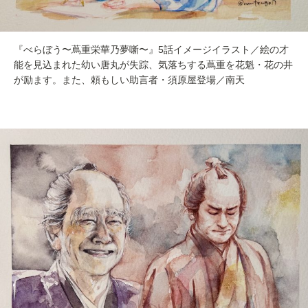
『べらぼう〜蔦重栄華乃夢噺〜』5話イメージイラスト／絵の才
能を見込まれた幼い唐丸が失踪、気落ちする蔦重を花魁・花の井
が励ます。また、頼もしい助言者・須原屋登場／南天