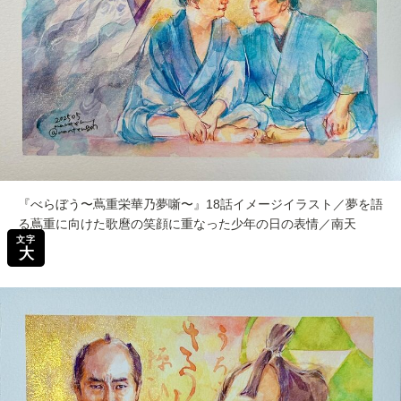
『べらぼう〜蔦重栄華乃夢噺〜』18話イメージイラスト／夢を語
る蔦重に向けた歌麿の笑顔に重なった少年の日の表情／南天
文字
大