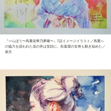
『べらぼう〜蔦重栄華乃夢噺〜』7話イメージイラスト／蔦重へ
の協力を請われた花の井は笑顔に。松葉屋の女将も動き始めた／
南天