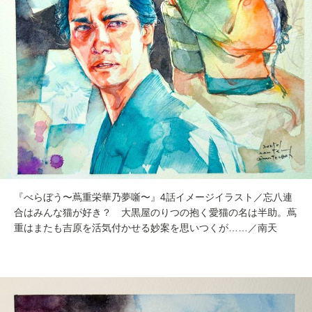
『べらぼう〜蔦重栄華乃夢噺〜』4話イメージイラスト／忘八連
合はみんな猫が好き？ 大黒屋のりつの抱く愛猫の名は半助。蔦
重はまたも吉原を活気付かせる妙案を思いつくが……／南天