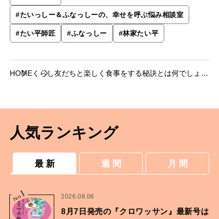
#
たいっしー＆ふなっしーの、幸せを呼ぶ悩み相談室
#
たい平師匠
#
ふなっしー
#
林家たい平
HOME
くらし
友だちと楽しく食事をする秘訣とは何でしょう
か？【たいっしーとふなっしーのお悩み相談
室】
人気ランキング
最 新
週 間
月 間
1
No.
2026.08.06
8月7日発売の『クロワッサン』最新号は