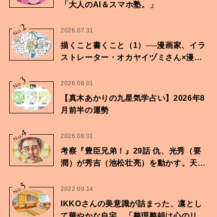
「大人のAI＆スマホ塾。」
2
No.
2026.07.31
描くこと書くこと（1）──漫画家、イラ
ストレーター・オカヤイヅミさん×漫画
家・鶴谷香央理さん
3
No.
2026.08.01
【真木あかりの九星気学占い】2026年8
月前半の運勢
4
No.
2026.08.01
考察『豊臣兄弟！』29話 仇、光秀（要
潤）が秀吉（池松壮亮）を動かす。天下
に向けた兄弟の分岐点。
5
No.
2022.09.14
IKKOさんの美意識が詰まった、凛とし
て華やかな自宅。「整理整頓は心のリズ