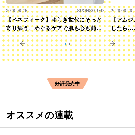
2026.06.25
SPONSORED
2026.06.26
【ベネフィーク】ゆらぎ世代にそっと
【アムジ
寄り添う、めぐるケアで肌も心も前向
したら…
きに
すか？
好評発売中
オススメの連載