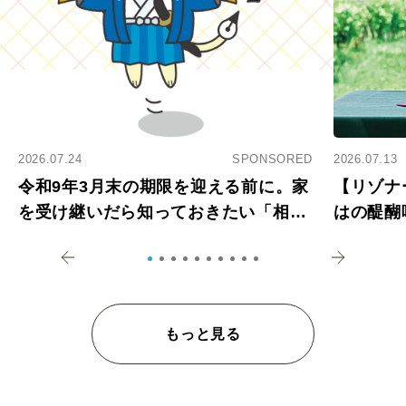
2026.07.24
SPONSORED
2026.07.13
令和9年3月末の期限を迎える前に。家
【リゾナ
を受け継いだら知っておきたい「相続
はの醍醐
登記の義務化」
アペロ
もっと見る