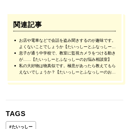
関連記事
お店や電車などで会話を盗み聞きするのが趣味です。
よくないことでしょうか【たいっしーとふなっしーの
お悩み相談室】
息子が通う中学校で、教室に監視カメラをつける動き
が……【たいっしーとふなっしーのお悩み相談室】
私の大好物は物真似です。極意があったら教えてもら
えないでしょうか？【たいっしーとふなっしーのお悩
み相談室】
TAGS
#
たいっしー