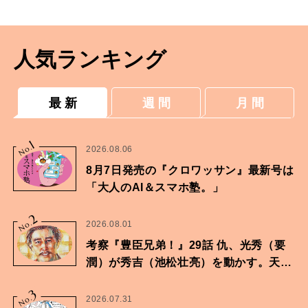
美さんの着物の時間
人気ランキング
最 新
週 間
月 間
1
No.
2026.08.06
8月7日発売の『クロワッサン』最新号は
「大人のAI＆スマホ塾。」
2
No.
2026.08.01
考察『豊臣兄弟！』29話 仇、光秀（要
潤）が秀吉（池松壮亮）を動かす。天下
に向けた兄弟の分岐点。
3
No.
2026.07.31