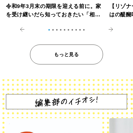
令和9年3月末の期限を迎える前に。家
【リゾナ
を受け継いだら知っておきたい「相続
はの醍醐
登記の義務化」
アペロ
もっと見る