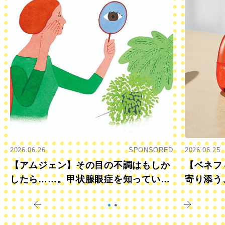
2026.06.26
SPONSORED
2026.06.25
【アムジェン】その目の不調はもしか
【ベネフ
したら……。甲状腺眼症を知っていま
寄り添う
すか？
きに