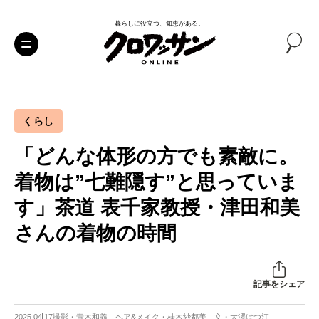
暮らしに役立つ、知恵がある。
くらし
「どんな体形の方でも素敵に。
着物は”七難隠す”と思っていま
す」茶道 表千家教授・津田和美
さんの着物の時間
記事をシェア
2025.04.17
撮影・青木和義 ヘア&メイク・桂木紗都美 文・大澤はつ江