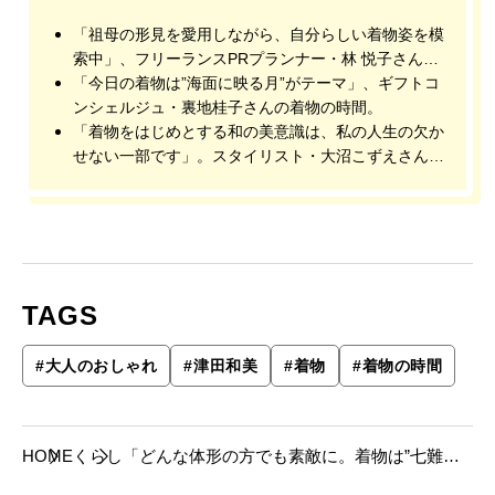
「祖母の形見を愛用しながら、自分らしい着物姿を模
索中」、フリーランスPRプランナー・林 悦子さんの
着物の時間。
「今日の着物は”海面に映る月”がテーマ」、ギフトコ
ンシェルジュ・裏地桂子さんの着物の時間。
「着物をはじめとする和の美意識は、私の人生の欠か
せない一部です」。スタイリスト・大沼こずえさんの
着物の時間。
TAGS
#
大人のおしゃれ
#
津田和美
#
着物
#
着物の時間
HOME
くらし
「どんな体形の方でも素敵に。着物は”七難隠
す”と思っています」茶道 表千家教授・津田和