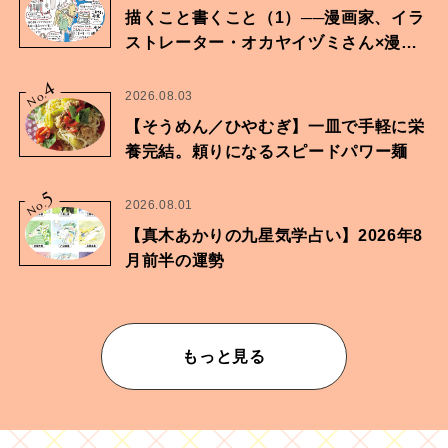
描くこと書くこと（1）──漫画家、イラ
ストレーター・オカヤイヅミさん×漫画
家・鶴谷香央理さん
4
No.
2026.08.03
【そうめん／ひやむぎ】一皿で手軽に栄
養完結。頼りになるスピードパワー麺
5
No.
2026.08.01
【真木あかりの九星気学占い】2026年8
月前半の運勢
もっと見る