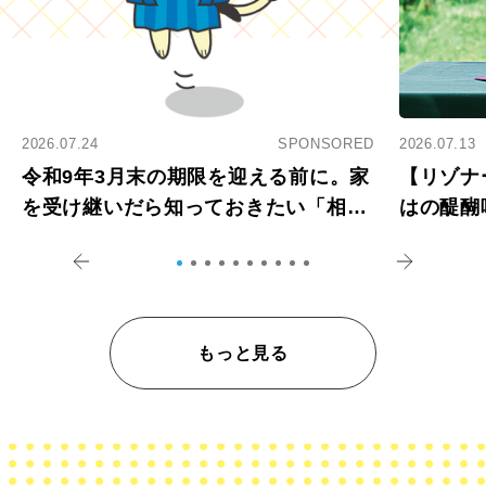
2026.07.24
SPONSORED
2026.07.13
令和9年3月末の期限を迎える前に。家
【リゾナ
を受け継いだら知っておきたい「相続
はの醍醐
登記の義務化」
アペロ
もっと見る