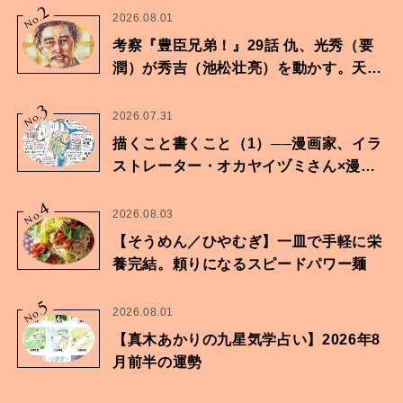
2
No.
2026.08.01
考察『豊臣兄弟！』29話 仇、光秀（要
潤）が秀吉（池松壮亮）を動かす。天下
に向けた兄弟の分岐点。
3
No.
2026.07.31
描くこと書くこと（1）──漫画家、イラ
ストレーター・オカヤイヅミさん×漫画
家・鶴谷香央理さん
4
No.
2026.08.03
【そうめん／ひやむぎ】一皿で手軽に栄
養完結。頼りになるスピードパワー麺
5
No.
2026.08.01
【真木あかりの九星気学占い】2026年8
月前半の運勢