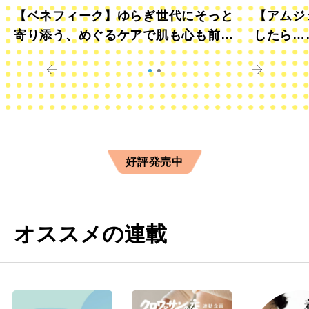
【ベネフィーク】ゆらぎ世代にそっと
【アムジ
寄り添う、めぐるケアで肌も心も前向
したら…
きに
すか？
好評発売中
オススメの連載