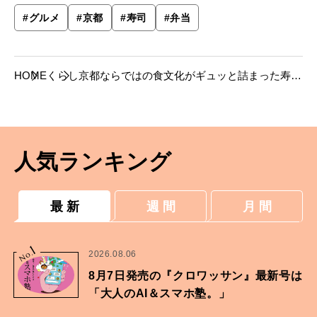
#
グルメ
#
京都
#
寿司
#
弁当
HOME
くらし
京都ならではの食文化がギュッと詰まった寿司
とお弁当
人気ランキング
最 新
週 間
月 間
1
No.
2026.08.06
8月7日発売の『クロワッサン』最新号は
「大人のAI＆スマホ塾。」