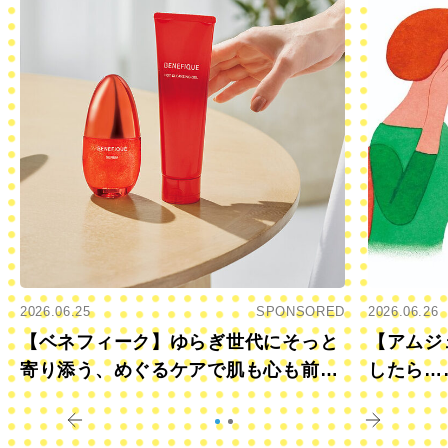
2026.06.25
SPONSORED
2026.06.26
【ベネフィーク】ゆらぎ世代にそっと
【アムジ
寄り添う、めぐるケアで肌も心も前向
したら…
きに
すか？