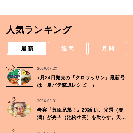
づけも楽々、大満足のワンプレート
人気ランキング
最 新
週 間
月 間
1
No.
2026.07.23
7月24日発売の『クロワッサン』最新号
は「夏バテ撃退レシピ。」
2
No.
2026.08.01
考察『豊臣兄弟！』29話 仇、光秀（要
潤）が秀吉（池松壮亮）を動かす。天下
に向けた兄弟の分岐点。
3