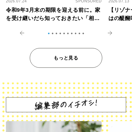
2026.07.24
SPONSORED
2026.07.13
令和9年3月末の期限を迎える前に。家
【リゾナ
を受け継いだら知っておきたい「相続
はの醍醐
登記の義務化」
アペロ
もっと見る