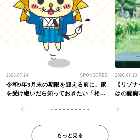
2026.07.24
SPONSORED
2026.07.13
令和9年3月末の期限を迎える前に。家
【リゾナ
を受け継いだら知っておきたい「相続
はの醍醐
登記の義務化」
アペロ
もっと見る