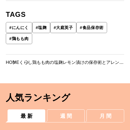
TAGS
#
にんにく
#
塩麹
#
大庭英子
#
食品保存術
#
鶏もも肉
HOME
くらし
鶏もも肉の塩麹レモン漬けの保存術とアレンジ
術【大庭英子さんのレシピ】
人気ランキング
最 新
週 間
月 間