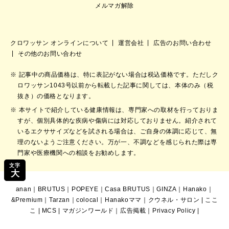
メルマガ解除
クロワッサン オンラインについて
運営会社
広告のお問い合わせ
その他のお問い合わせ
記事中の商品価格は、特に表記がない場合は税込価格です。ただしク
ロワッサン1043号以前から転載した記事に関しては、本体のみ（税
抜き）の価格となります。
本サイトで紹介している健康情報は、専門家への取材を行っておりま
すが、個別具体的な疾病や傷病には対応しておりません。紹介されて
いるエクササイズなどを試される場合は、ご自身の体調に応じて、無
理のないようご注意ください。万が一、不調などを感じられた際は専
門家や医療機関への相談をお勧めします。
文字
大
anan
｜
BRUTUS
｜
POPEYE
｜
Casa BRUTUS
｜
GINZA
｜
Hanako
｜
&Premium
｜
Tarzan
｜
colocal
｜
Hanakoママ
｜
クウネル・サロン
|
ここ
こ
|
MCS
|
マガジンワールド
｜
広告掲載
｜
Privacy Policy
|