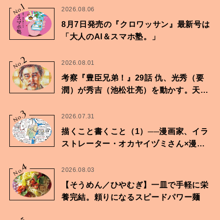
1
No.
2026.08.06
8月7日発売の『クロワッサン』最新号は
「大人のAI＆スマホ塾。」
2
No.
2026.08.01
考察『豊臣兄弟！』29話 仇、光秀（要
潤）が秀吉（池松壮亮）を動かす。天下
に向けた兄弟の分岐点。
3
No.
2026.07.31
描くこと書くこと（1）──漫画家、イラ
ストレーター・オカヤイヅミさん×漫画
家・鶴谷香央理さん
4
No.
2026.08.03
【そうめん／ひやむぎ】一皿で手軽に栄
養完結。頼りになるスピードパワー麺