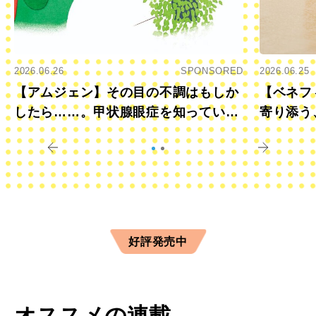
2026.06.26
SPONSORED
2026.06.25
【アムジェン】その目の不調はもしか
【ベネフ
したら……。甲状腺眼症を知っていま
寄り添う
すか？
きに
好評発売中
オススメの連載