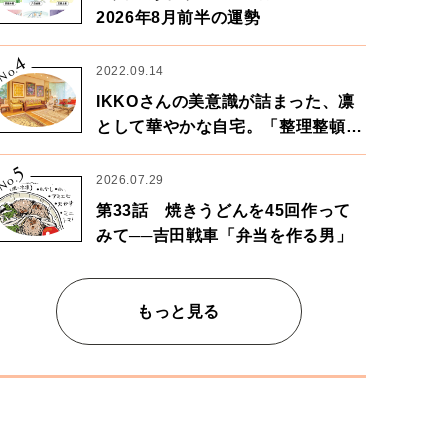
2026年8月前半の運勢
4
No.
2022.09.14
IKKOさんの美意識が詰まった、凛
として華やかな自宅。「整理整頓は
心のリズムが乱されないための作
5
業」。
No.
2026.07.29
第33話 焼きうどんを45回作って
みて──吉田戦車「弁当を作る男」
もっと見る