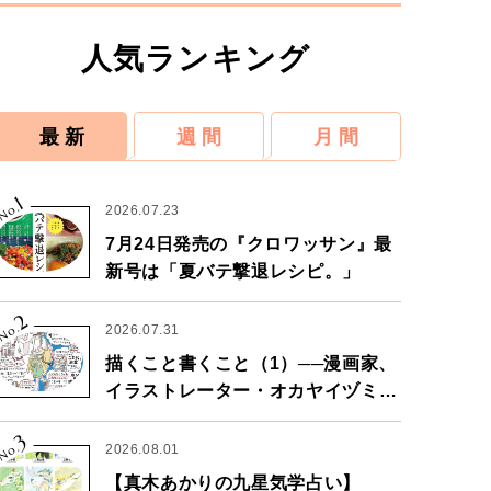
人気ランキング
最 新
週 間
月 間
1
No.
2026.07.23
7月24日発売の『クロワッサン』最
新号は「夏バテ撃退レシピ。」
2
No.
2026.07.31
描くこと書くこと（1）──漫画家、
イラストレーター・オカヤイヅミさ
ん×漫画家・鶴谷香央理さん
3
No.
2026.08.01
【真木あかりの九星気学占い】