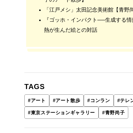
「江戸メシ」太田記念美術館【青野
『ゴッホ・インパクト──生成する
熱が生んだ絵との対話
TAGS
#
アート
#
アート散歩
#
コンラン
#
テレ
#
東京ステーションギャラリー
#
青野尚子