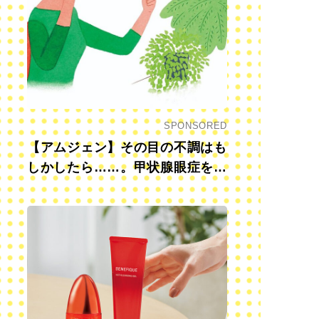
SPONSORED
【アムジェン】その目の不調はも
しかしたら……。甲状腺眼症を知
っていますか？