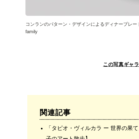
コンランのパターン・デザインによるディナープレート「チェッカー
family
この写真ギャ
関連記事
「タピオ・ヴィルカラ ー 世界の果て」東京ステーションギャラリー【青野尚
子のアート散歩】