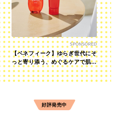
SPONSORED
【ベネフィーク】ゆらぎ世代にそ
っと寄り添う、めぐるケアで肌も
心も前向きに
好評発売中