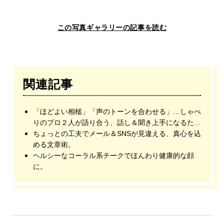
この写真ギャラリーの記事を読む
関連記事
「ほどよい相槌」「声のトーンを合わせる」…しゃべ
りのプロ２人が語り合う、話し＆聞き上手になるため
の心得。
ちょっとの工夫でメール＆SNSが見違える、真心を込
める文章術。
ヘルシーなコーラル系チークでほんわり健康的な顔
に。