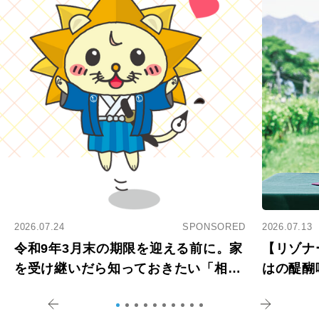
2026.07.24
SPONSORED
2026.07.13
令和9年3月末の期限を迎える前に。家
【リゾナ
を受け継いだら知っておきたい「相続
はの醍醐
登記の義務化」
アペロ