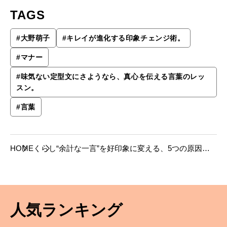
TAGS
#
⼤野萌⼦
#
キレイが進化する印象チェンジ術。
#
マナー
#
味気ない定型文にさようなら、真心を伝える言葉のレッ
スン。
#
言葉
HOME
くらし
“余計な一言”を好印象に変える、5つの原因
別・言い換えテクニック集。
人気ランキング