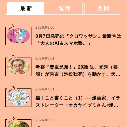
最 新
週 間
月 間
1
No.
2026.08.06
8月7日発売の『クロワッサン』最新号は
「大人のAI＆スマホ塾。」
2
No.
2026.08.01
考察『豊臣兄弟！』29話 仇、光秀（要
潤）が秀吉（池松壮亮）を動かす。天下
に向けた兄弟の分岐点。
3
No.
2026.07.31
描くこと書くこと（1）──漫画家、イラ
ストレーター・オカヤイヅミさん×漫画
家・鶴谷香央理さん
4
No.
2026.08.03