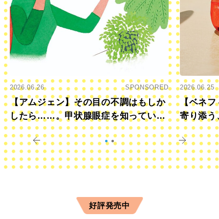
2026.06.26
SPONSORED
2026.06.25
【アムジェン】その目の不調はもしか
【ベネフ
したら……。甲状腺眼症を知っていま
寄り添う
すか？
きに
好評発売中