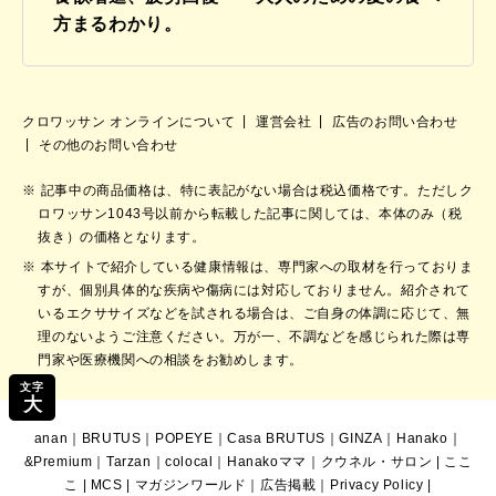
方まるわかり。
クロワッサン オンラインについて
運営会社
広告のお問い合わせ
その他のお問い合わせ
記事中の商品価格は、特に表記がない場合は税込価格です。ただしク
ロワッサン1043号以前から転載した記事に関しては、本体のみ（税
抜き）の価格となります。
本サイトで紹介している健康情報は、専門家への取材を行っておりま
すが、個別具体的な疾病や傷病には対応しておりません。紹介されて
いるエクササイズなどを試される場合は、ご自身の体調に応じて、無
理のないようご注意ください。万が一、不調などを感じられた際は専
門家や医療機関への相談をお勧めします。
文字
大
anan
｜
BRUTUS
｜
POPEYE
｜
Casa BRUTUS
｜
GINZA
｜
Hanako
｜
&Premium
｜
Tarzan
｜
colocal
｜
Hanakoママ
｜
クウネル・サロン
|
ここ
こ
|
MCS
|
マガジンワールド
｜
広告掲載
｜
Privacy Policy
|