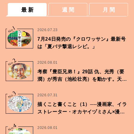
最 新
週 間
月 間
1
No.
2026.07.23
7月24日発売の『クロワッサン』最新号
は「夏バテ撃退レシピ。」
2
No.
2026.08.01
考察『豊臣兄弟！』29話 仇、光秀（要
潤）が秀吉（池松壮亮）を動かす。天下
に向けた兄弟の分岐点。
3
No.
2026.07.31
描くこと書くこと（1）──漫画家、イラ
ストレーター・オカヤイヅミさん×漫画
家・鶴谷香央理さん
4
No.
2026.08.01