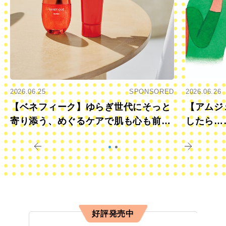
2026.06.25
SPONSORED
2026.06.26
【ベネフィーク】ゆらぎ世代にそっと
【アムジ
寄り添う、めぐるケアで肌も心も前向
したら…
きに
すか？
好評発売中