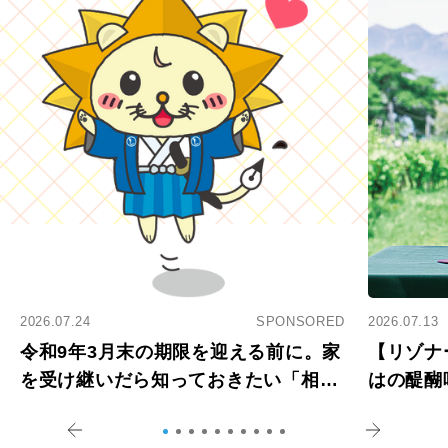
2026.07.24
SPONSORED
2026.07.13
令和9年3月末の期限を迎える前に。家
【リゾナ
を受け継いだら知っておきたい「相続
はの醍醐
登記の義務化」
アペロ