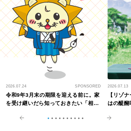
2026.07.24
SPONSORED
2026.07.13
令和9年3月末の期限を迎える前に。家
【リゾナ
を受け継いだら知っておきたい「相続
はの醍醐
登記の義務化」
アペロ