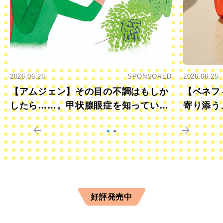
2026.06.26
SPONSORED
2026.06.25
【アムジェン】その目の不調はもしか
【ベネフ
したら……。甲状腺眼症を知っていま
寄り添う
すか？
きに
好評発売中