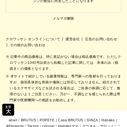
ジンの配信に同意したことになります
メルマガ解除
クロワッサン オンラインについて
運営会社
広告のお問い合わせ
その他のお問い合わせ
記事中の商品価格は、特に表記がない場合は税込価格です。ただしク
ロワッサン1043号以前から転載した記事に関しては、本体のみ（税
抜き）の価格となります。
本サイトで紹介している健康情報は、専門家への取材を行っておりま
すが、個別具体的な疾病や傷病には対応しておりません。紹介されて
いるエクササイズなどを試される場合は、ご自身の体調に応じて、無
理のないようご注意ください。万が一、不調などを感じられた際は専
門家や医療機関への相談をお勧めします。
文字
大
anan
｜
BRUTUS
｜
POPEYE
｜
Casa BRUTUS
｜
GINZA
｜
Hanako
｜
&Premium
｜
Tarzan
｜
colocal
｜
Hanakoママ
｜
クウネル・サロン
|
ここ