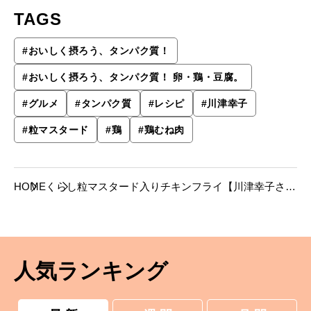
TAGS
#
おいしく摂ろう、タンパク質！
#
おいしく摂ろう、タンパク質！ 卵・鶏・豆腐。
#
グルメ
#
タンパク質
#
レシピ
#
川津幸子
#
粒マスタード
#
鶏
#
鶏むね肉
HOME
くらし
粒マスタード入りチキンフライ【川津幸子さん
のレシピ】
人気ランキング