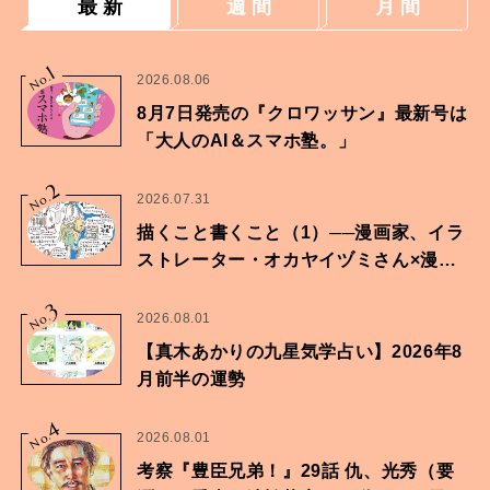
最 新
週 間
月 間
1
No.
2026.08.06
8月7日発売の『クロワッサン』最新号は
「大人のAI＆スマホ塾。」
2
No.
2026.07.31
描くこと書くこと（1）──漫画家、イラ
ストレーター・オカヤイヅミさん×漫画
家・鶴谷香央理さん
3
No.
2026.08.01
【真木あかりの九星気学占い】2026年8
月前半の運勢
4
No.
2026.08.01
考察『豊臣兄弟！』29話 仇、光秀（要