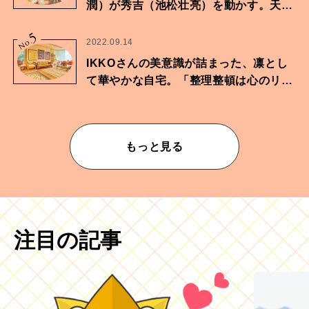
潤）が秀吉（池松壮亮）を動かす。天下
に向けた兄弟の分岐点。
5
No.
2022.09.14
IKKOさんの美意識が詰まった、凛とし
て華やかな自宅。「整理整頓は心のリズ
ムが乱されないための作業」。
もっと見る
注目の記事