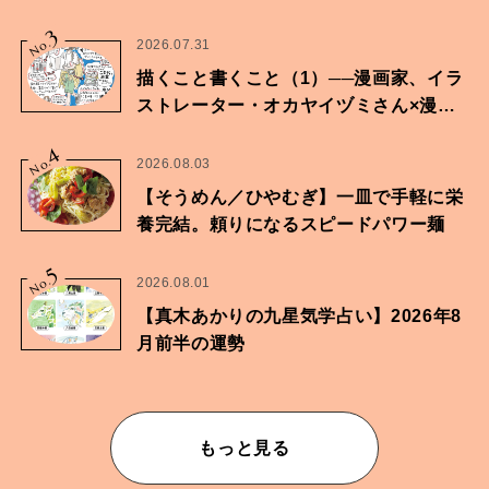
に向けた兄弟の分岐点。
3
No.
2026.07.31
描くこと書くこと（1）──漫画家、イラ
ストレーター・オカヤイヅミさん×漫画
家・鶴谷香央理さん
4
No.
2026.08.03
【そうめん／ひやむぎ】一皿で手軽に栄
養完結。頼りになるスピードパワー麺
5
No.
2026.08.01
【真木あかりの九星気学占い】2026年8
月前半の運勢
もっと見る