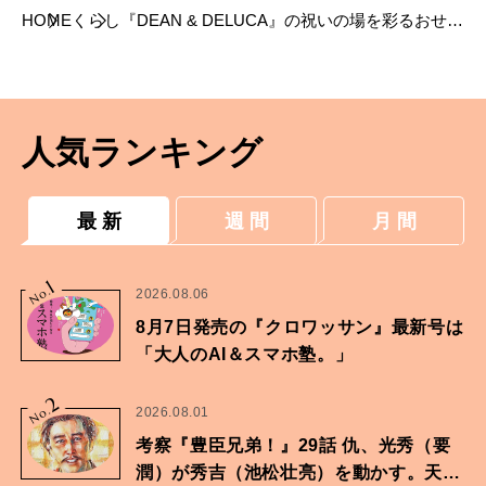
HOME
くらし
『DEAN & DELUCA』の祝いの場を彩るおせち
2021が予約受付中。
人気ランキング
最 新
週 間
月 間
1
No.
2026.08.06
8月7日発売の『クロワッサン』最新号は
「大人のAI＆スマホ塾。」
2
No.
2026.08.01
考察『豊臣兄弟！』29話 仇、光秀（要
潤）が秀吉（池松壮亮）を動かす。天下