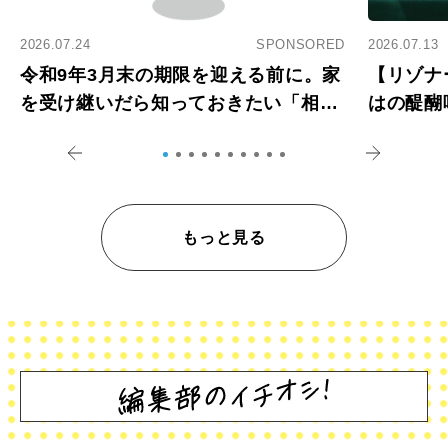
2026.07.24
SPONSORED
2026.07.13
令和9年3月末の期限を迎える前に。家
【リゾナ
を受け継いだら知っておきたい「相続
はの醍醐
登記の義務化」
アペロ
もっと見る