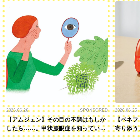
2026.06.26
SPONSORED
2026.06.25
【アムジェン】その目の不調はもしか
【ベネフ
したら……。甲状腺眼症を知っていま
寄り添う
すか？
きに