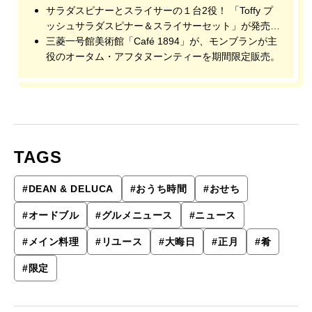
サラダスピナーとスライサーの１台2役！ 「Toffy プ
ッシュサラダスピナー＆スライサーセット」が発売
中。
三菱一号館美術館「Café 1894」が、モンブランが主
役のオータム・アフタヌーンティーを期間限定販売。
TAGS
#
DEAN & DELUCA
#
おうち時間
#
おせち
#
オードブル
#
グルメニュース
#
ニュース
#
メイン料理
#
リユース
#
大晦日
#
正月
#
肴
#
限定