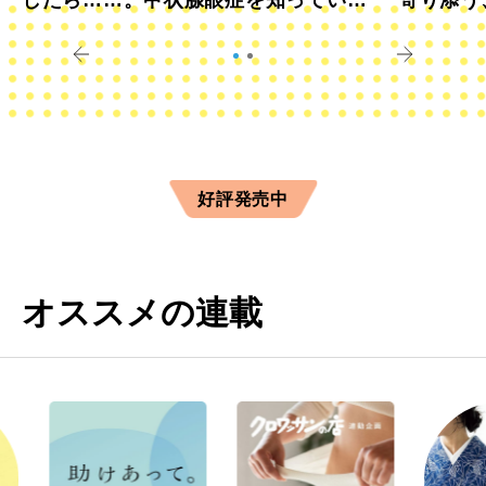
したら……。甲状腺眼症を知っていま
寄り添う
すか？
きに
好評発売中
オススメの連載