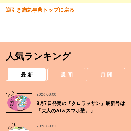
逆引き病気事典トップに戻る
人気ランキング
最 新
週 間
月 間
1
No.
2026.08.06
8月7日発売の『クロワッサン』最新号は
「大人のAI＆スマホ塾。」
2
No.
2026.08.01