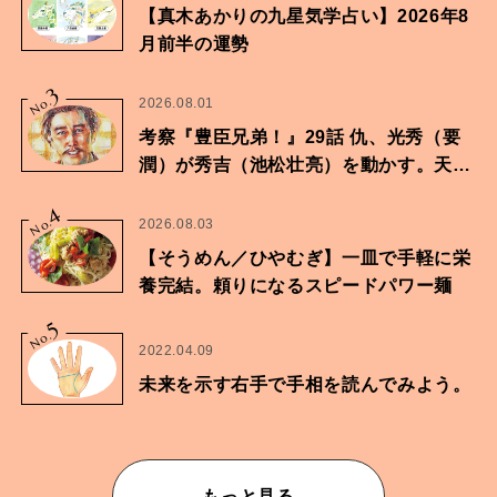
【真木あかりの九星気学占い】2026年8
月前半の運勢
3
No.
2026.08.01
考察『豊臣兄弟！』29話 仇、光秀（要
潤）が秀吉（池松壮亮）を動かす。天下
に向けた兄弟の分岐点。
4
No.
2026.08.03
【そうめん／ひやむぎ】一皿で手軽に栄
養完結。頼りになるスピードパワー麺
5
No.
2022.04.09
未来を示す右手で手相を読んでみよう。
もっと見る