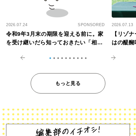
2026.07.24
SPONSORED
2026.07.13
令和9年3月末の期限を迎える前に。家
【リゾナ
を受け継いだら知っておきたい「相続
はの醍醐
登記の義務化」
アペロ
もっと見る