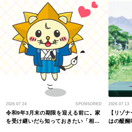
2026.07.24
SPONSORED
2026.07.13
令和9年3月末の期限を迎える前に。家
【リゾナ
を受け継いだら知っておきたい「相続
はの醍醐
登記の義務化」
アペロ