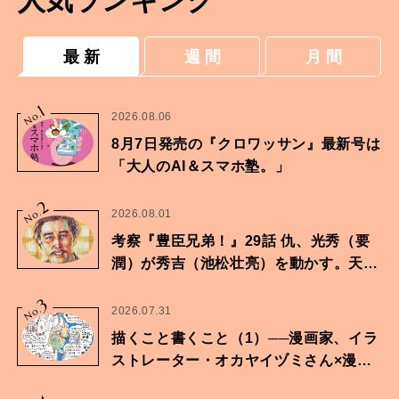
人気ランキング
最 新
週 間
月 間
1
No.
2026.08.06
8月7日発売の『クロワッサン』最新号は
「大人のAI＆スマホ塾。」
2
No.
2026.08.01
考察『豊臣兄弟！』29話 仇、光秀（要
潤）が秀吉（池松壮亮）を動かす。天下
に向けた兄弟の分岐点。
3
No.
2026.07.31
描くこと書くこと（1）──漫画家、イラ
ストレーター・オカヤイヅミさん×漫画
家・鶴谷香央理さん