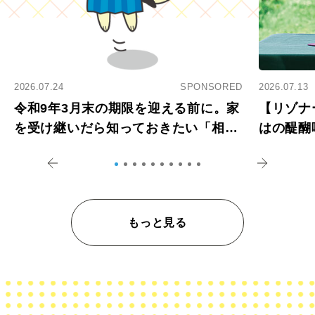
2026.07.24
SPONSORED
2026.07.13
令和9年3月末の期限を迎える前に。家
【リゾナ
を受け継いだら知っておきたい「相続
はの醍醐
登記の義務化」
アペロ
もっと見る