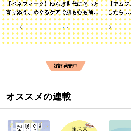
【ベネフィーク】ゆらぎ世代にそっと
【アムジ
寄り添う、めぐるケアで肌も心も前向
したら…
きに
すか？
好評発売中
オススメの連載