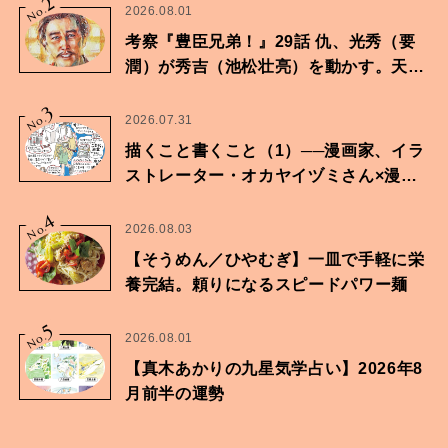
2
No.
2026.08.01
考察『豊臣兄弟！』29話 仇、光秀（要
潤）が秀吉（池松壮亮）を動かす。天下
に向けた兄弟の分岐点。
3
No.
2026.07.31
描くこと書くこと（1）──漫画家、イラ
ストレーター・オカヤイヅミさん×漫画
家・鶴谷香央理さん
4
No.
2026.08.03
【そうめん／ひやむぎ】一皿で手軽に栄
養完結。頼りになるスピードパワー麺
5
No.
2026.08.01
【真木あかりの九星気学占い】2026年8
月前半の運勢