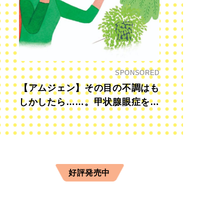
SPONSORED
【アムジェン】その目の不調はも
しかしたら……。甲状腺眼症を知
っていますか？
好評発売中