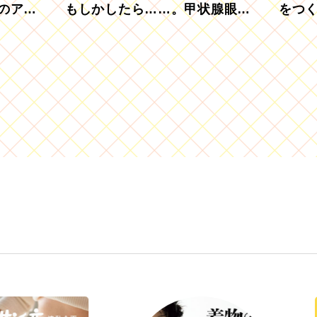
のアグ
もしかしたら……。甲状腺眼症
をつ
を知っていますか？