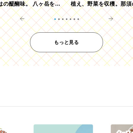
はの醍醐味。 八ヶ岳を望
植え、野菜を収穫。那須
ウ畑でアペロ
リツーリズモを体験
もっと見る