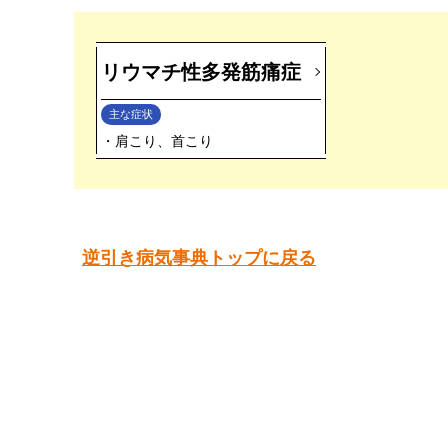
リウマチ性多発筋痛症
主な症状
肩こり、首こり
逆引き病気事典トップに戻る