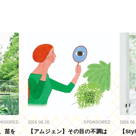
ONSORED
2026.06.26
SPONSORED
2026.06
、苗を
【アムジェン】その目の不調は
【St