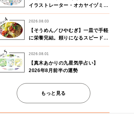
イラストレーター・オカヤイヅミさ
ん×漫画家・鶴谷香央理さん
4
No.
2026.08.03
【そうめん／ひやむぎ】一皿で手軽
に栄養完結。頼りになるスピードパ
ワー麺
5
No.
2026.08.01
【真木あかりの九星気学占い】
2026年8月前半の運勢
もっと見る