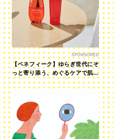
SPONSORED
【ベネフィーク】ゆらぎ世代にそ
っと寄り添う、めぐるケアで肌も
心も前向きに