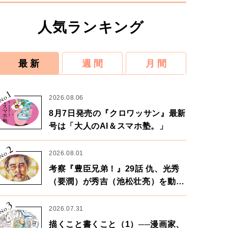
人気ランキング
最 新
週 間
月 間
1
No.
2026.08.06
8月7日発売の『クロワッサン』最新
号は「大人のAI＆スマホ塾。」
2
No.
2026.08.01
考察『豊臣兄弟！』29話 仇、光秀
（要潤）が秀吉（池松壮亮）を動か
す。天下に向けた兄弟の分岐点。
3
No.
2026.07.31
描くこと書くこと（1）──漫画家、