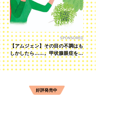
SPONSORED
【アムジェン】その目の不調はも
しかしたら……。甲状腺眼症を知
っていますか？
好評発売中