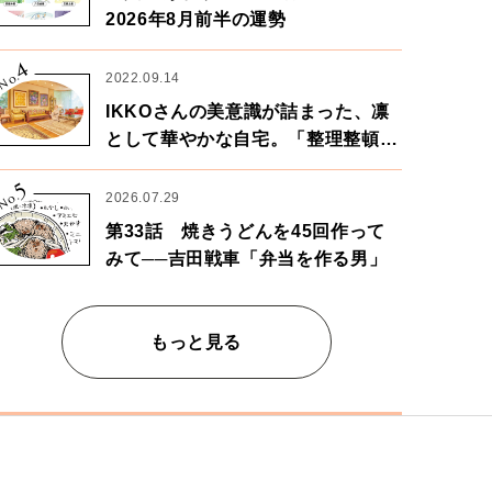
2026年8月前半の運勢
4
No.
2022.09.14
IKKOさんの美意識が詰まった、凛
として華やかな自宅。「整理整頓は
心のリズムが乱されないための作
5
業」。
No.
2026.07.29
第33話 焼きうどんを45回作って
みて──吉田戦車「弁当を作る男」
もっと見る