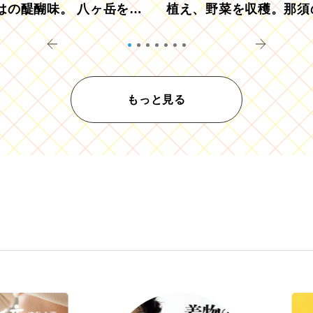
はの醍醐味。 八ヶ岳を望
植え、野菜を収穫。那須
ウ畑でアペロ
リツーリズモを体験
もっと見る