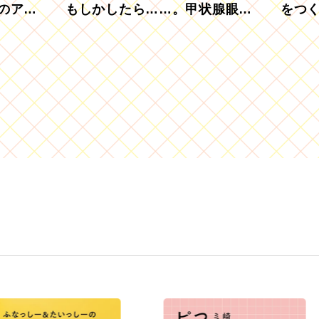
のアグ
もしかしたら……。甲状腺眼症
をつ
を知っていますか？