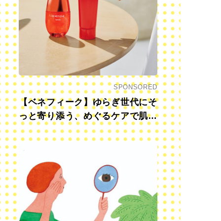
SPONSORED
【ベネフィーク】ゆらぎ世代にそ
っと寄り添う、めぐるケアで肌も
心も前向きに