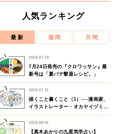
人気ランキング
最 新
週 間
月 間
1
No.
2026.07.23
7月24日発売の『クロワッサン』最
新号は「夏バテ撃退レシピ。」
2
No.
2026.07.31
描くこと書くこと（1）──漫画家、
イラストレーター・オカヤイヅミさ
ん×漫画家・鶴谷香央理さん
3
No.
2026.08.01
【真木あかりの九星気学占い】