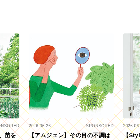
ONSORED
2026.06.26
SPONSORED
2026.06
、苗を
【アムジェン】その目の不調は
【St