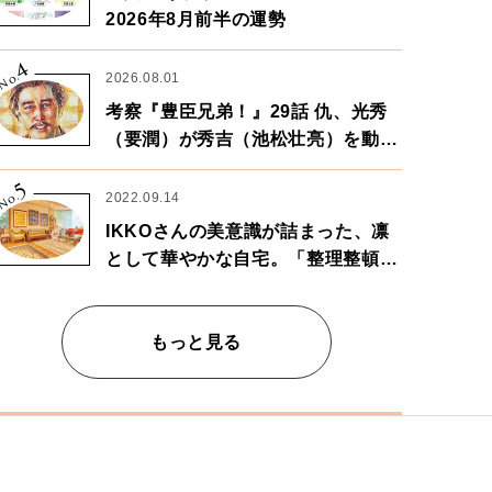
2026年8月前半の運勢
4
No.
2026.08.01
考察『豊臣兄弟！』29話 仇、光秀
（要潤）が秀吉（池松壮亮）を動か
す。天下に向けた兄弟の分岐点。
5
No.
2022.09.14
IKKOさんの美意識が詰まった、凛
として華やかな自宅。「整理整頓は
心のリズムが乱されないための作
業」。
もっと見る