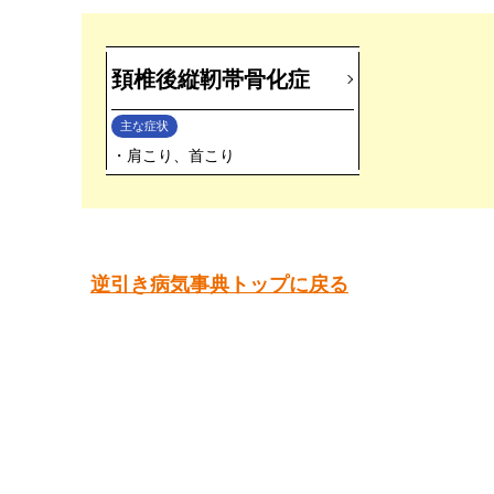
頚椎後縦靭帯骨化症
主な症状
肩こり、首こり
逆引き病気事典トップに戻る