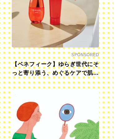
SPONSORED
【ベネフィーク】ゆらぎ世代にそ
っと寄り添う、めぐるケアで肌も
心も前向きに