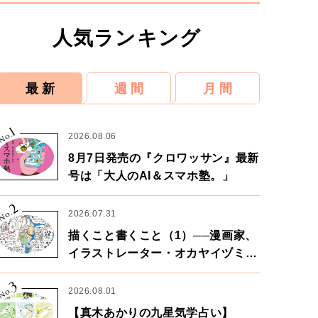
人気ランキング
最 新
週 間
月 間
1
No.
2026.08.06
8月7日発売の『クロワッサン』最新
号は「大人のAI＆スマホ塾。」
2
No.
2026.07.31
描くこと書くこと（1）──漫画家、
イラストレーター・オカヤイヅミさ
ん×漫画家・鶴谷香央理さん
3
No.
2026.08.01
【真木あかりの九星気学占い】