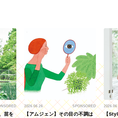
ONSORED
2026.06.26
SPONSORED
2026.06
、苗を
【アムジェン】その目の不調は
【St