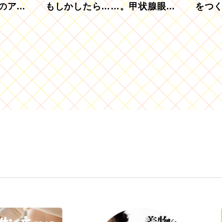
のアグ
もしかしたら……。甲状腺眼症
をつ
を知っていますか？