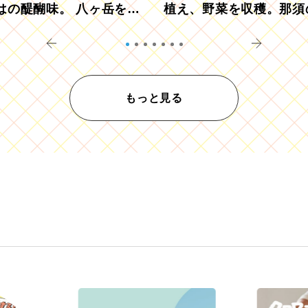
はの醍醐味。 八ヶ岳を望
植え、野菜を収穫。那須
ウ畑でアペロ
リツーリズモを体験
もっと見る