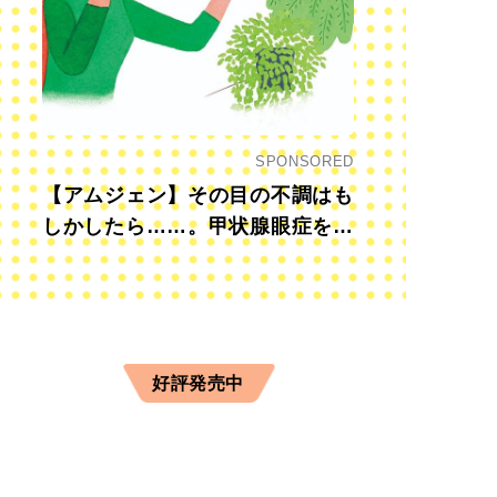
SPONSORED
【アムジェン】その目の不調はも
しかしたら……。甲状腺眼症を知
っていますか？
好評発売中