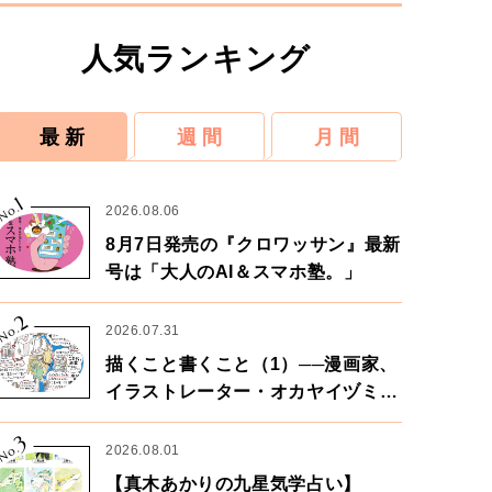
人気ランキング
最 新
週 間
月 間
1
No.
2026.08.06
8月7日発売の『クロワッサン』最新
号は「大人のAI＆スマホ塾。」
2
No.
2026.07.31
描くこと書くこと（1）──漫画家、
イラストレーター・オカヤイヅミさ
ん×漫画家・鶴谷香央理さん
3
No.
2026.08.01
【真木あかりの九星気学占い】