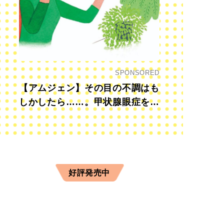
SPONSORED
【アムジェン】その目の不調はも
しかしたら……。甲状腺眼症を知
っていますか？
好評発売中