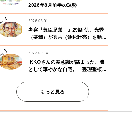
2026年8月前半の運勢
4
No.
2026.08.01
考察『豊臣兄弟！』29話 仇、光秀
（要潤）が秀吉（池松壮亮）を動か
す。天下に向けた兄弟の分岐点。
5
No.
2022.09.14
IKKOさんの美意識が詰まった、凛
として華やかな自宅。「整理整頓は
心のリズムが乱されないための作
業」。
もっと見る