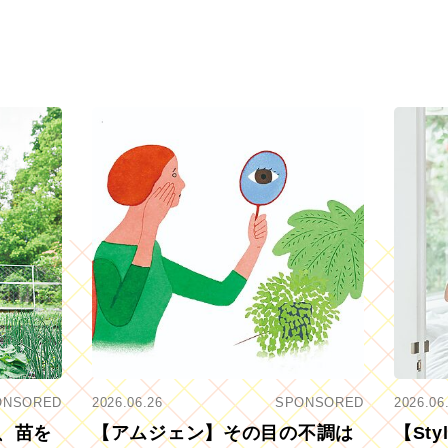
ONSORED
2026.06.26
SPONSORED
2026.06
、苗を
【アムジェン】その目の不調は
【St