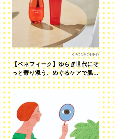
SPONSORED
【ベネフィーク】ゆらぎ世代にそ
っと寄り添う、めぐるケアで肌も
心も前向きに