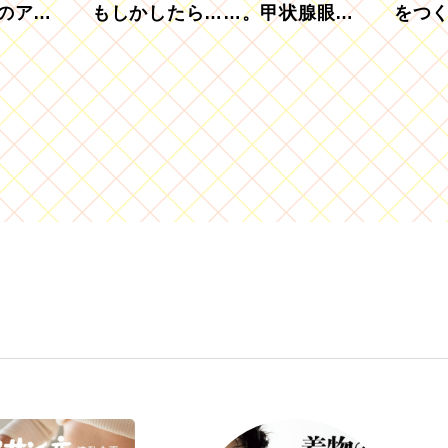
のアグ
もしかしたら……。甲状腺眼症
をつ
を知っていますか？