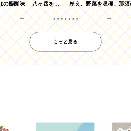
はの醍醐味。 八ヶ岳を望
植え、野菜を収穫。那須
ウ畑でアペロ
リツーリズモを体験
もっと見る