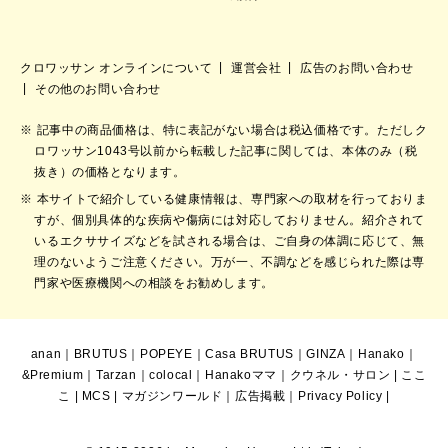
クロワッサン オンラインについて
運営会社
広告のお問い合わせ
その他のお問い合わせ
記事中の商品価格は、特に表記がない場合は税込価格です。ただしク
ロワッサン1043号以前から転載した記事に関しては、本体のみ（税
抜き）の価格となります。
本サイトで紹介している健康情報は、専門家への取材を行っておりま
すが、個別具体的な疾病や傷病には対応しておりません。紹介されて
いるエクササイズなどを試される場合は、ご自身の体調に応じて、無
理のないようご注意ください。万が一、不調などを感じられた際は専
門家や医療機関への相談をお勧めします。
anan
｜
BRUTUS
｜
POPEYE
｜
Casa BRUTUS
｜
GINZA
｜
Hanako
｜
&Premium
｜
Tarzan
｜
colocal
｜
Hanakoママ
｜
クウネル・サロン
|
ここ
こ
|
MCS
|
マガジンワールド
｜
広告掲載
｜
Privacy Policy
|