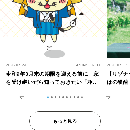
2026.07.24
SPONSORED
2026.07.13
令和9年3月末の期限を迎える前に。家
【リゾナ
を受け継いだら知っておきたい「相続
はの醍醐
登記の義務化」
アペロ
もっと見る