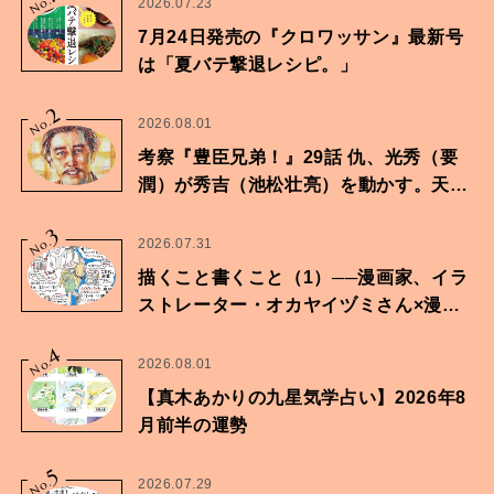
No.
2026.07.23
7月24日発売の『クロワッサン』最新号
は「夏バテ撃退レシピ。」
2
No.
2026.08.01
考察『豊臣兄弟！』29話 仇、光秀（要
潤）が秀吉（池松壮亮）を動かす。天下
に向けた兄弟の分岐点。
3
No.
2026.07.31
描くこと書くこと（1）──漫画家、イラ
ストレーター・オカヤイヅミさん×漫画
家・鶴谷香央理さん
4
No.
2026.08.01
【真木あかりの九星気学占い】2026年8
月前半の運勢
5
No.
2026.07.29