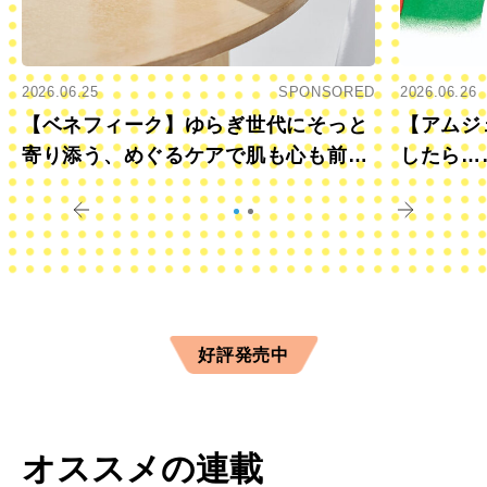
2026.06.25
SPONSORED
2026.06.26
【ベネフィーク】ゆらぎ世代にそっと
【アムジ
寄り添う、めぐるケアで肌も心も前向
したら…
きに
すか？
好評発売中
オススメの連載