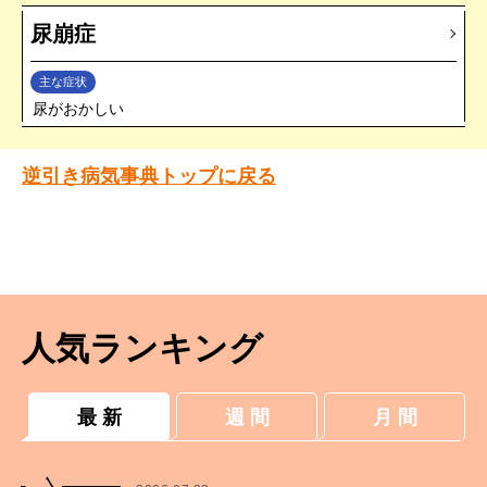
尿崩症
主な症状
尿がおかしい
逆引き病気事典トップに戻る
人気ランキング
最 新
週 間
月 間
1