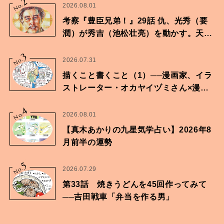
2
No.
2026.08.01
考察『豊臣兄弟！』29話 仇、光秀（要
潤）が秀吉（池松壮亮）を動かす。天下
に向けた兄弟の分岐点。
3
No.
2026.07.31
描くこと書くこと（1）──漫画家、イラ
ストレーター・オカヤイヅミさん×漫画
家・鶴谷香央理さん
4
No.
2026.08.01
【真木あかりの九星気学占い】2026年8
月前半の運勢
5
No.
2026.07.29
第33話 焼きうどんを45回作ってみて
──吉田戦車「弁当を作る男」