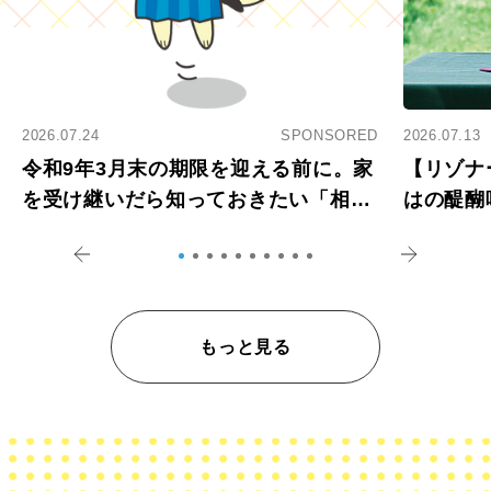
2026.07.24
SPONSORED
2026.07.13
令和9年3月末の期限を迎える前に。家
【リゾナ
を受け継いだら知っておきたい「相続
はの醍醐
登記の義務化」
アペロ
もっと見る