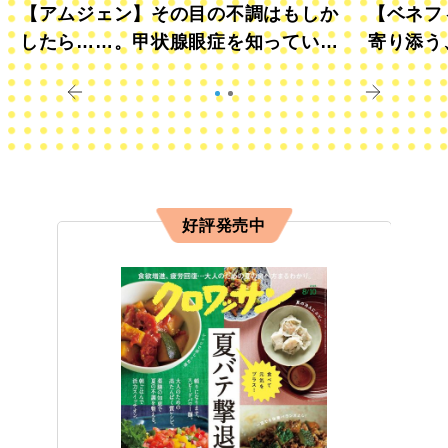
【アムジェン】その目の不調はもしか
【ベネフ
したら……。甲状腺眼症を知っていま
寄り添う
すか？
きに
好評発売中