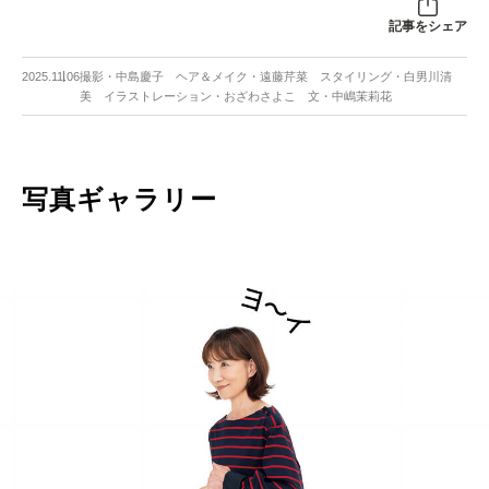
記事をシェア
2025.11.06
撮影・中島慶子 ヘア＆メイク・遠藤芹菜 スタイリング・白男川清
美 イラストレーション・おざわさよこ 文・中嶋茉莉花
写真ギャラリー