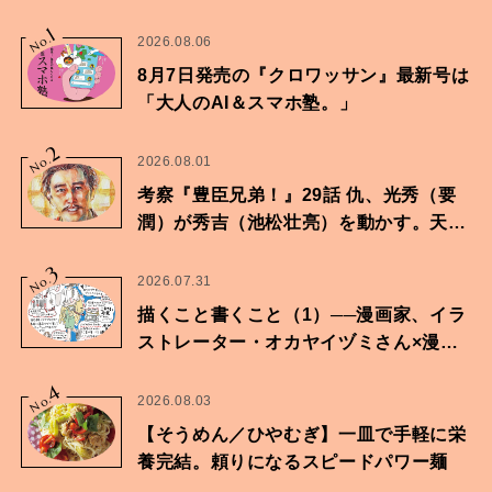
1
No.
2026.08.06
8月7日発売の『クロワッサン』最新号は
「大人のAI＆スマホ塾。」
2
No.
2026.08.01
考察『豊臣兄弟！』29話 仇、光秀（要
潤）が秀吉（池松壮亮）を動かす。天下
に向けた兄弟の分岐点。
3
No.
2026.07.31
描くこと書くこと（1）──漫画家、イラ
ストレーター・オカヤイヅミさん×漫画
家・鶴谷香央理さん
4
No.
2026.08.03
【そうめん／ひやむぎ】一皿で手軽に栄
養完結。頼りになるスピードパワー麺