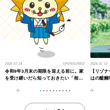
2026.07.24
SPONSORED
2026.07.13
令和9年3月末の期限を迎える前に。家
【リゾナ
を受け継いだら知っておきたい「相続
はの醍醐
登記の義務化」
アペロ