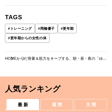
TAGS
#
トレーニング
#
岡橋優子
#
更年期
#
更年期からの女性の体
HOME
からだ
骨量＆筋力をキープする、朝・昼・夜の「ゆる
トレ」習慣
人気ランキング
最 新
週 間
月 間