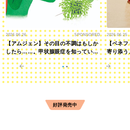
2026.06.26
SPONSORED
2026.06.25
【アムジェン】その目の不調はもしか
【ベネフ
したら……。甲状腺眼症を知っていま
寄り添う
すか？
きに
好評発売中