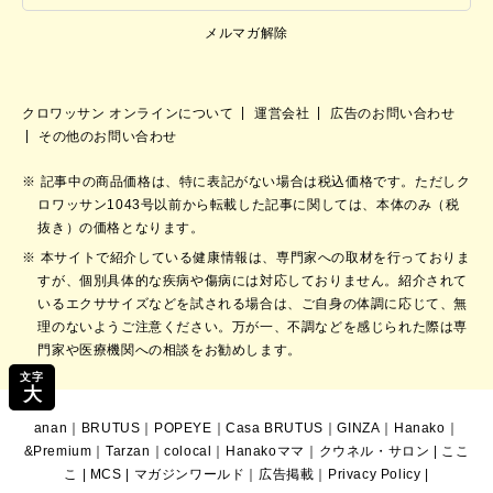
メルマガ解除
クロワッサン オンラインについて
運営会社
広告のお問い合わせ
その他のお問い合わせ
記事中の商品価格は、特に表記がない場合は税込価格です。ただしク
ロワッサン1043号以前から転載した記事に関しては、本体のみ（税
抜き）の価格となります。
本サイトで紹介している健康情報は、専門家への取材を行っておりま
すが、個別具体的な疾病や傷病には対応しておりません。紹介されて
いるエクササイズなどを試される場合は、ご自身の体調に応じて、無
理のないようご注意ください。万が一、不調などを感じられた際は専
門家や医療機関への相談をお勧めします。
文字
大
anan
｜
BRUTUS
｜
POPEYE
｜
Casa BRUTUS
｜
GINZA
｜
Hanako
｜
&Premium
｜
Tarzan
｜
colocal
｜
Hanakoママ
｜
クウネル・サロン
|
ここ
こ
|
MCS
|
マガジンワールド
｜
広告掲載
｜
Privacy Policy
|