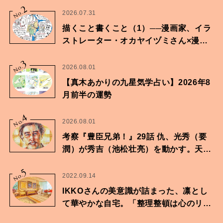
2
No.
2026.07.31
描くこと書くこと（1）──漫画家、イラ
ストレーター・オカヤイヅミさん×漫画
家・鶴谷香央理さん
3
No.
2026.08.01
【真木あかりの九星気学占い】2026年8
月前半の運勢
4
No.
2026.08.01
考察『豊臣兄弟！』29話 仇、光秀（要
潤）が秀吉（池松壮亮）を動かす。天下
に向けた兄弟の分岐点。
5
No.
2022.09.14
IKKOさんの美意識が詰まった、凛とし
て華やかな自宅。「整理整頓は心のリズ
ムが乱されないための作業」。