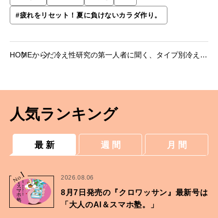
#
疲れをリセット！夏に負けないカラダ作り。
HOME
からだ
冷え性研究の第一人者に聞く、タイプ別冷え・
むくみの徹底ケア。
人気ランキング
最 新
週 間
月 間
1
No.
2026.08.06
8月7日発売の『クロワッサン』最新号は
「大人のAI＆スマホ塾。」