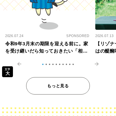
2026.07.24
SPONSORED
2026.07.13
令和9年3月末の期限を迎える前に。家
【リゾナ
を受け継いだら知っておきたい「相続
はの醍醐
登記の義務化」
アペロ
文字
大
もっと見る