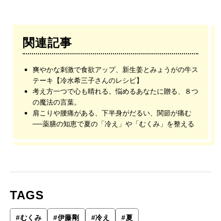
関連記事
爽やかな刺激で食欲アップ、新生姜とみょうがの牛ス
テーキ【冷水希三子さんのレシピ】
考え方一つで心も晴れる。悩めるあなたに贈る、８つ
の魔法の言葉。
肩こりや腰痛がある、下半身がだるい、関節が痛む
──薬膳の知恵で夏の「冷え」や「むくみ」を整える
TAGS
#
むくみ
#
伊藤剛
#
冷え
#
夏